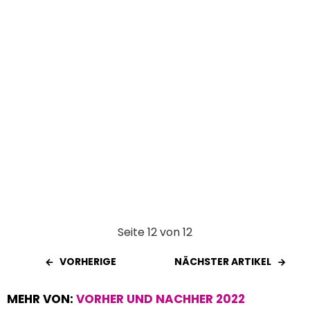
k
p
Seite 12 von 12
VORHERIGE
NÄCHSTER ARTIKEL
MEHR VON:
VORHER UND NACHHER 2022