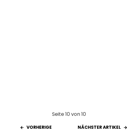
o
p
k
p
Seite 10 von 10
VORHERIGE
NÄCHSTER ARTIKEL