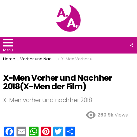
F
U
Menü
You are here:
Home
Vorher und Nachher
X-Men Vorher und Nachher 2018(X-Men der Film)
X-Men Vorher und Nachher
2018(X-Men der Film)
X-Men vorher und nachher 2018
260.9k
Views
F
E
W
Pi
T
T