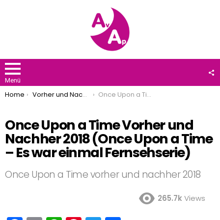
F
U
Menü
You are here:
Home
Vorher und Nachher
Once Upon a Time Vorher und Nachher 2018 (Once Upon a Time – Es war einmal Fernsehserie)
Once Upon a Time Vorher und
Nachher 2018 (Once Upon a Time
– Es war einmal Fernsehserie)
Once Upon a Time vorher und nachher 2018
265.7k
Views