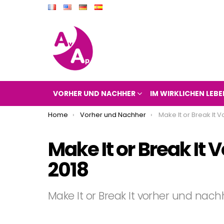
VORHER UND NACHHER
IM WIRKLICHEN LEBE
You are here:
Home
Vorher und Nachher
Make It or Break It Vorh
Make It or Break It
2018
Make It or Break It vorher und nach