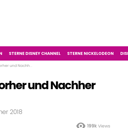
N
STERNE DISNEY CHANNEL
STERNE NICKELODEON
DIS
er und Nachher 2018
 Vorher und Nachher
her 2018
199k
Views