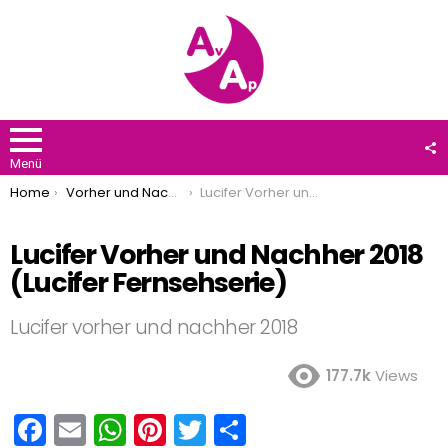
F
U
Menü
You are here:
Home
Vorher und Nachher
Lucifer Vorher und Nachher 2018 (Lucifer Fernsehserie)
Lucifer Vorher und Nachher 2018
(Lucifer Fernsehserie)
Lucifer vorher und nachher 2018
177.7k
Views
F
E
W
Pi
T
T