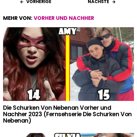
b
s
es
er
n
VORHERIGE
NÄCHSTE
o
A
t
MEHR VON:
VORHER UND NACHHER
o
p
k
p
Die Schurken Von Nebenan Vorher und
Nachher 2023 (Fernsehserie Die Schurken Von
Nebenan)