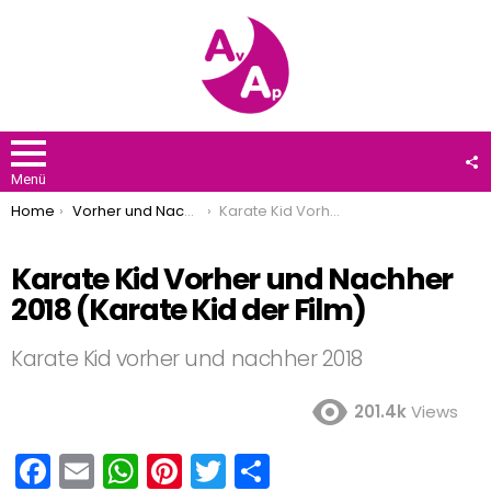
F
U
Menü
You are here:
Home
Vorher und Nachher
Karate Kid Vorher und Nachher 2018 (Karate Kid der Film)
Karate Kid Vorher und Nachher
2018 (Karate Kid der Film)
Karate Kid vorher und nachher 2018
201.4k
Views
F
E
W
Pi
T
T