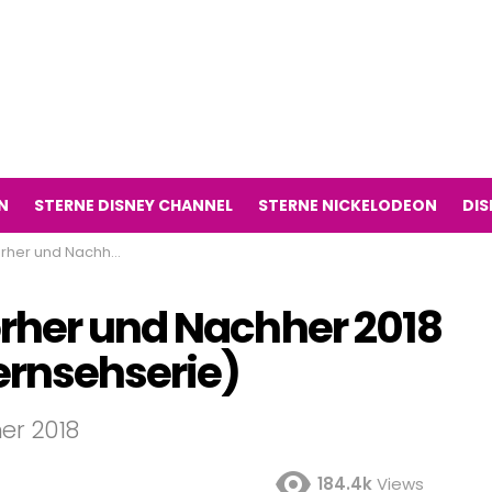
N
STERNE DISNEY CHANNEL
STERNE NICKELODEON
DIS
 (Haus des Geldes Fernsehserie)
rher und Nachher 2018
ernsehserie)
er 2018
184.4k
Views