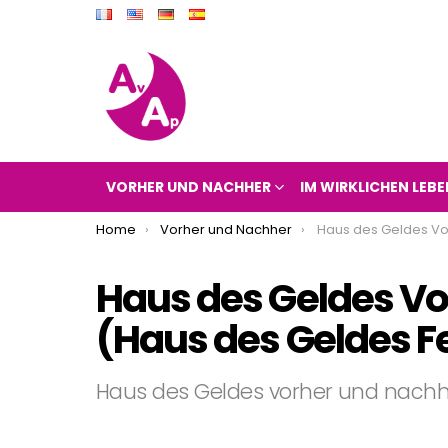
VORHER UND NACHHER
IM WIRKLICHEN LEBE
You are here:
Home
Vorher und Nachher
Haus des Geldes Vorher und Nachher 2018
Haus des Geldes Vo
(Haus des Geldes F
Haus des Geldes vorher und nachh