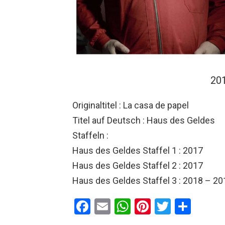
20
Originaltitel : La casa de papel
Titel auf Deutsch : Haus des Geldes
Staffeln :
Haus des Geldes Staffel 1 : 2017
Haus des Geldes Staffel 2 : 2017
Haus des Geldes Staffel 3 : 2018 – 20
F
E
W
Pi
T
T
a
m
h
nt
wi
eil