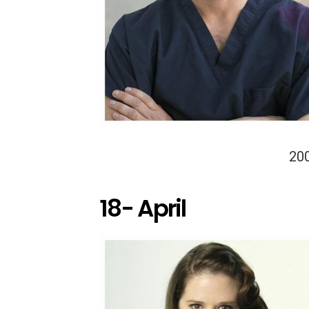
20
18- April