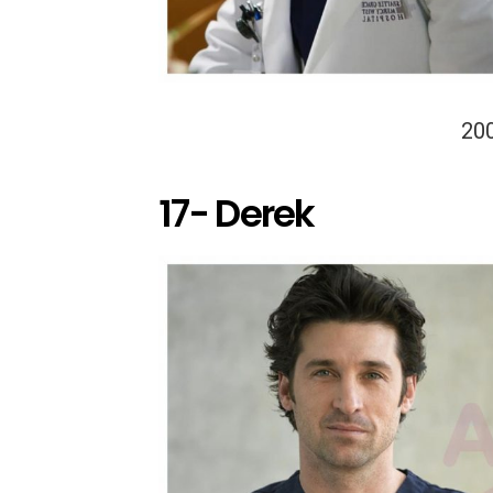
20
17- Derek