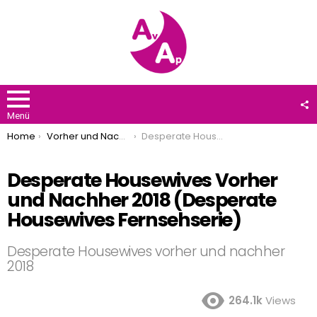
F
U
Menü
You are here:
Home
Vorher und Nachher
Desperate Housewives Vorher und Nachher 2018 (Desperate Housewives Fernsehserie)
Desperate Housewives Vorher
und Nachher 2018 (Desperate
Housewives Fernsehserie)
Desperate Housewives vorher und nachher
2018
264.1k
Views