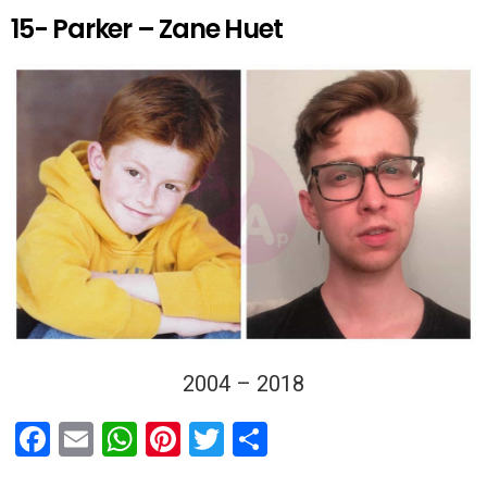
15- Parker – Zane Huet
2004 – 2018
F
E
W
Pi
T
T
a
m
h
nt
wi
eil