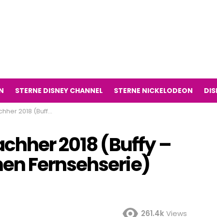
N
STERNE DISNEY CHANNEL
STERNE NICKELODEON
DIS
 Bann der Dämonen Fernsehserie)
achher 2018 (Buffy –
en Fernsehserie)
261.4k
Views