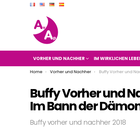
VORHER UND NACHHER
IM WIRKLICHEN LEBE
You are here:
Home
Vorher und Nachher
Buffy Vorher und Nachher 2018 (Buffy – Im
Buffy Vorher und N
Im Bann der Dämon
Buffy vorher und nachher 2018