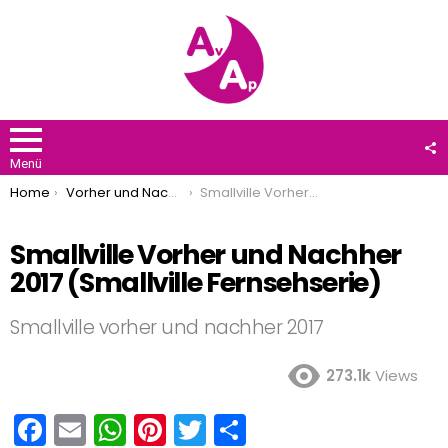
F
U
Menü
You are here:
Home
Vorher und Nachher
Smallville Vorher und Nachher 2017 (Smallville Fernsehserie)
Smallville Vorher und Nachher
2017 (Smallville Fernsehserie)
Smallville vorher und nachher 2017
273.1k
Views
F
E
W
Pi
T
T