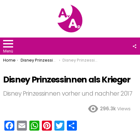
F
U
Menü
You are here:
Home
Disney Prinzessinnen
Disney Prinzessinnen als Krieger
Disney Prinzessinnen als Krieger
Disney Prinzessinnen vorher und nachher 2017
296.3k
Views
F
E
W
Pi
T
T
a
m
h
nt
wi
eil