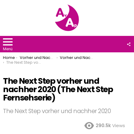
F
U
Menü
You are here:
Home
Vorher und Nachher
Vorher und Nachher 2020
The Next Step vorher und nachher 2020 (The Next Step Fernsehserie)
The Next Step vorher und
nachher 2020 (The Next Step
Fernsehserie)
The Next Step vorher und nachher 2020
290.5k
Views