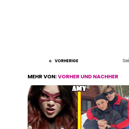
o
A
t
o
p
k
p
Se
VORHERIGE
MEHR VON:
VORHER UND NACHHER