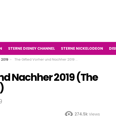
N
STERNE DISNEY CHANNEL
STERNE NICKELODEON
DIS
 2019
The Gifted Vorher und Nachher 2019 (The Gifted Fernsehserie)
und Nachher 2019 (The
)
9
274.5k
Views