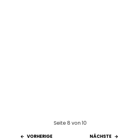
o
A
t
o
p
k
p
Seite 8 von 10
VORHERIGE
NÄCHSTE