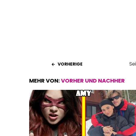
o
A
t
o
p
k
p
Se
VORHERIGE
MEHR VON:
VORHER UND NACHHER