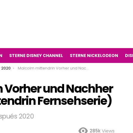
N
STERNE DISNEY CHANNEL
STERNE NICKELODEON
DIS
 2020
Malcolm mittendrin Vorher und Nachher 2020 (Malcolm mittendrin Fernsehserie)
n Vorher und Nachher
endrin Fernsehserie)
espués 2020
285k
Views