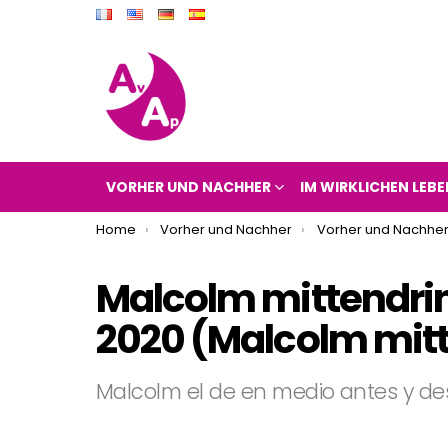
VORHER UND NACHHER
IM WIRKLICHEN LEBE
You are here:
Home
Vorher und Nachher
Vorher und Nachher
Malcolm mittendri
2020 (Malcolm mitt
Malcolm el de en medio antes y d