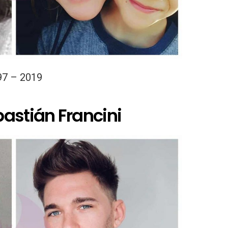
97 – 2019
astián Francini