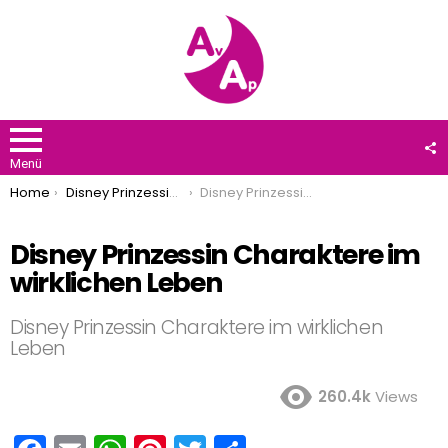
F
U
Menü
You are here:
Home
Disney Prinzessinnen
Disney Prinzessin Charaktere im wirklichen Leben
Disney Prinzessin Charaktere im
wirklichen Leben
Disney Prinzessin Charaktere im wirklichen
Leben
260.4k
Views