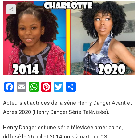
F
E
W
Pi
T
P
a
m
h
nt
wi
ar
Acteurs et actrices de la série Henry Danger Avant et
ce
ail
at
er
tt
ta
Après 2020 (Henry Danger Série Télévisée).
b
s
es
er
g
o
A
t
er
Henry Danger est une série télévisée américaine,
o
p
diffusé le 26 juillet 2014, puis à partir du 13