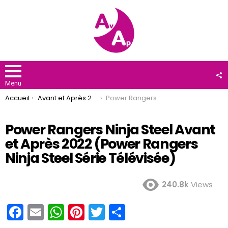
F
U
Menu
You are here:
Accueil
Avant et Après 2022
Power Rangers Ninja Steel Avant et Après 2022 (Power Rangers Ninja Steel Série Télévisée)
Power Rangers Ninja Steel Avant
et Après 2022 (Power Rangers
Ninja Steel Série Télévisée)
240.8k
Views
F
E
W
Pi
T
P