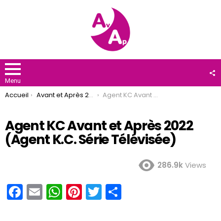
F
U
Menu
You are here:
Accueil
Avant et Après 2022
Agent KC Avant et Après 2022 (Agent K.C. Série Télévisée)
Agent KC Avant et Après 2022
(Agent K.C. Série Télévisée)
286.9k
Views
F
E
W
Pi
T
P
a
m
h
nt
wi
ar