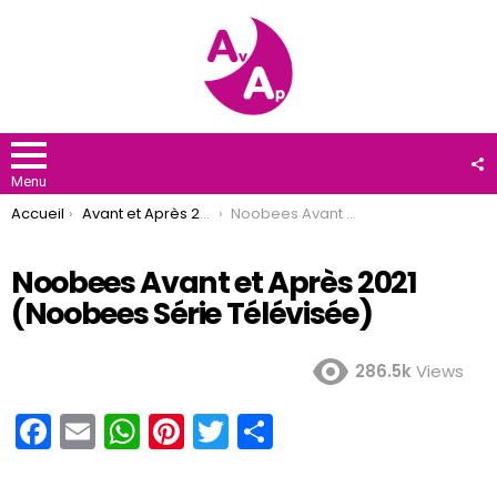
F
U
Menu
You are here:
Accueil
Avant et Après 2021
Noobees Avant et Après 2021 (Noobees Série Télévisée)
Noobees Avant et Après 2021
(Noobees Série Télévisée)
286.5k
Views
F
E
W
Pi
T
P
a
m
h
nt
wi
ar