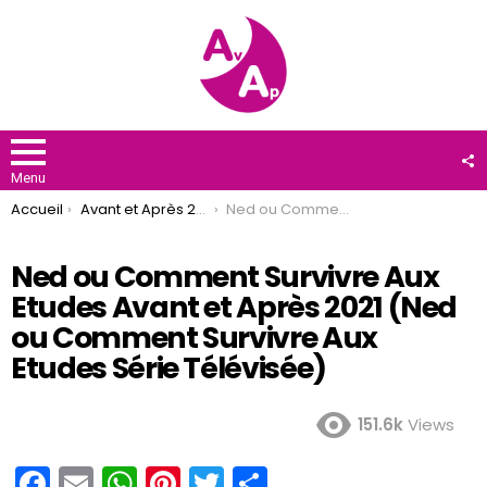
F
U
Menu
You are here:
Accueil
Avant et Après 2021
Ned ou Comment Survivre Aux Etudes Avant et Après 2021 (Ned ou Comment Survivre Aux Etudes Série Télévisée)
Ned ou Comment Survivre Aux
Etudes Avant et Après 2021 (Ned
ou Comment Survivre Aux
Etudes Série Télévisée)
151.6k
Views
F
E
W
Pi
T
P