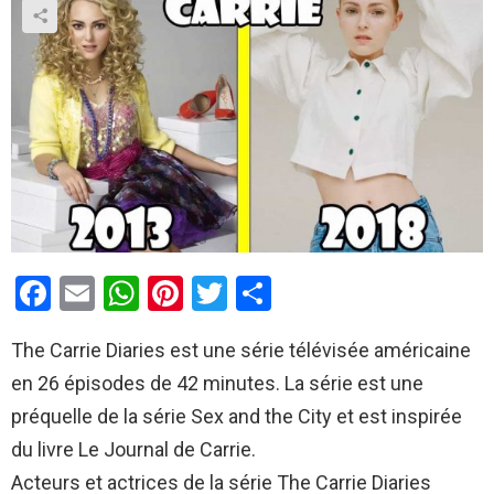
F
E
W
Pi
T
P
a
m
h
nt
wi
ar
The Carrie Diaries est une série télévisée américaine
ce
ail
at
er
tt
ta
en 26 épisodes de 42 minutes. La série est une
b
s
es
er
g
préquelle de la série Sex and the City et est inspirée
o
A
t
er
du livre Le Journal de Carrie.
o
p
Acteurs et actrices de la série The Carrie Diaries