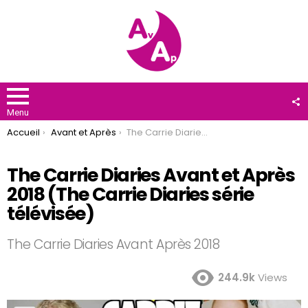
F
U
Menu
You are here:
Accueil
Avant et Après
The Carrie Diaries Avant et Après 2018 (The Carrie Diaries série télévisée)
The Carrie Diaries Avant et Après
2018 (The Carrie Diaries série
télévisée)
The Carrie Diaries Avant Après 2018
244.9k
Views