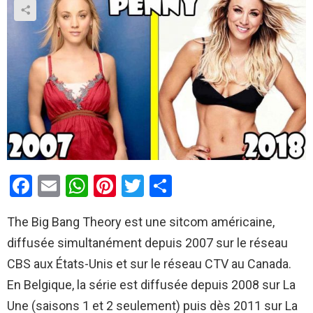
F
E
W
Pi
T
P
a
m
h
nt
wi
ar
The Big Bang Theory est une sitcom américaine,
ce
ail
at
er
tt
ta
diffusée simultanément depuis 2007 sur le réseau
b
s
es
er
g
CBS aux États-Unis et sur le réseau CTV au Canada.
o
A
t
er
En Belgique, la série est diffusée depuis 2008 sur La
o
p
Une (saisons 1 et 2 seulement) puis dès 2011 sur La