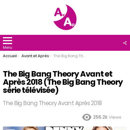
F
U
Menu
You are here:
Accueil
Avant et Après
The Big Bang Theory Avant et Après 2018 (The Big Bang Theory série télévisée)
The Big Bang Theory Avant et
Après 2018 (The Big Bang Theory
série télévisée)
The Big Bang Theory Avant Après 2018
256.2k
Views