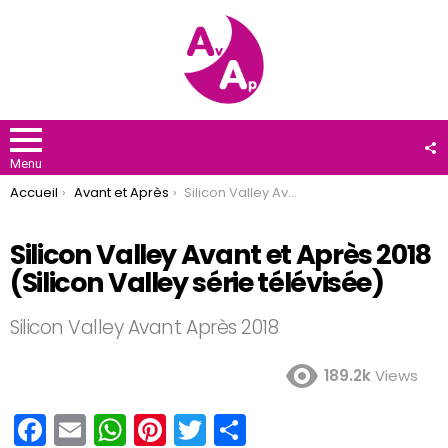
F
U
Menu
You are here:
Accueil
Avant et Après
Silicon Valley Avant et Après 2018 (Silicon Valley série télévisée)
Silicon Valley Avant et Après 2018
(Silicon Valley série télévisée)
Silicon Valley Avant Après 2018
189.2k
Views
F
E
W
Pi
T
P