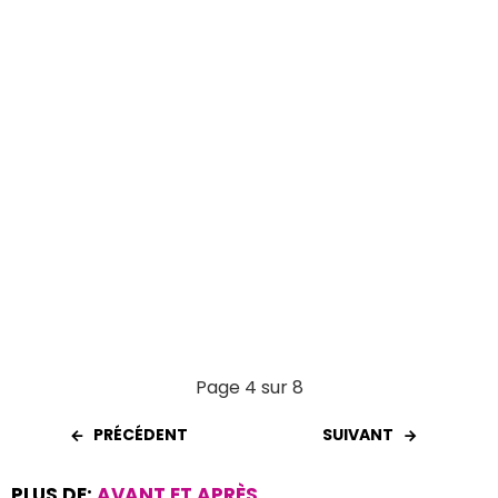
k
p
Page 4 sur 8
PRÉCÉDENT
SUIVANT
PLUS DE:
AVANT ET APRÈS