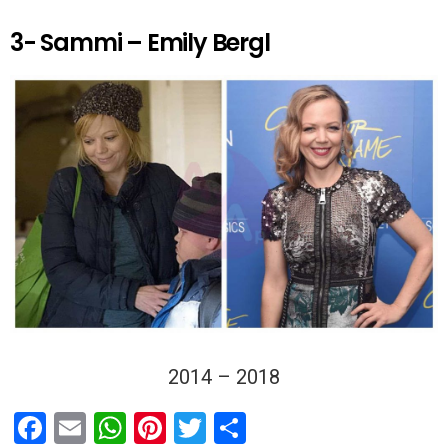
3- Sammi – Emily Bergl
2014 – 2018
F
E
W
Pi
T
P