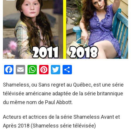
F
E
W
Pi
T
P
a
m
h
nt
wi
ar
Shameless, ou Sans regret au Québec, est une série
ce
ail
at
er
tt
ta
télévisée américaine adaptée de la série britannique
b
s
es
er
g
du même nom de Paul Abbott.
o
A
t
er
o
p
Acteurs et actrices de la série Shameless Avant et
k
p
Après 2018 (Shameless série télévisée)