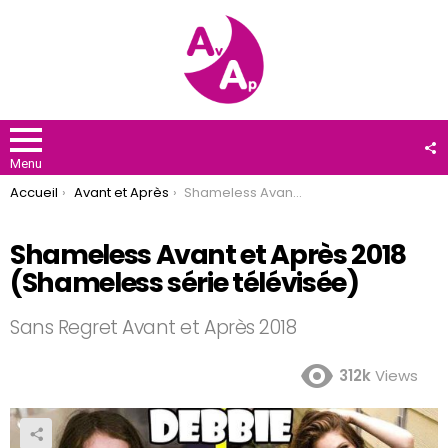
F
U
Menu
You are here:
Accueil
Avant et Après
Shameless Avant et Après 2018 (Shameless série télévisée)
Shameless Avant et Après 2018
(Shameless série télévisée)
Sans Regret Avant et Après 2018
312k
Views