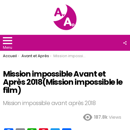
F
U
Menu
You are here:
Accueil
Avant et Après
Mission impossible Avant et Après 2018(Mission impossible le film)
Mission impossible Avant et
Après 2018(Mission impossible le
film)
Mission impossible avant après 2018
187.8k
Views