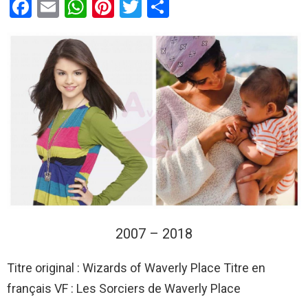
F
E
W
Pi
T
P
a
m
h
nt
wi
ar
ce
ail
at
er
tt
ta
b
s
es
er
g
o
A
t
er
o
p
k
p
2007 – 2018
Titre original : Wizards of Waverly Place Titre en
français VF : Les Sorciers de Waverly Place