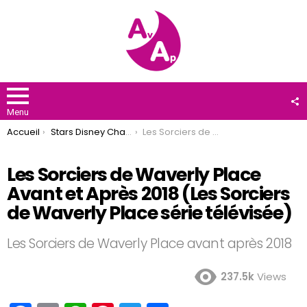
F
U
Menu
You are here:
Accueil
Stars Disney Channel
Les Sorciers de Waverly Place Avant et Après 2018 (Les Sorciers de Waverly Place série télévisée)
Les Sorciers de Waverly Place
Avant et Après 2018 (Les Sorciers
de Waverly Place série télévisée)
Les Sorciers de Waverly Place avant après 2018
237.5k
Views