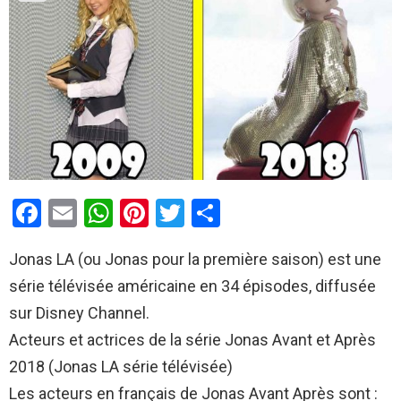
F
E
W
Pi
T
P
a
m
h
nt
wi
ar
Jonas LA (ou Jonas pour la première saison) est une
ce
ail
at
er
tt
ta
série télévisée américaine en 34 épisodes, diffusée
b
s
es
er
g
sur Disney Channel.
o
A
t
er
Acteurs et actrices de la série Jonas Avant et Après
o
p
2018 (Jonas LA série télévisée)
k
p
Les acteurs en français de Jonas Avant Après sont :