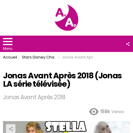
F
U
Menu
You are here:
Accueil
Stars Disney Channel
Jonas Avant Après 2018 (Jonas LA série télévisée)
Jonas Avant Après 2018 (Jonas
LA série télévisée)
Jonas Avant Après 2018
158k
Views