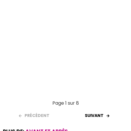
o
p
k
p
Page 1 sur 8
PRÉCÉDENT
SUIVANT