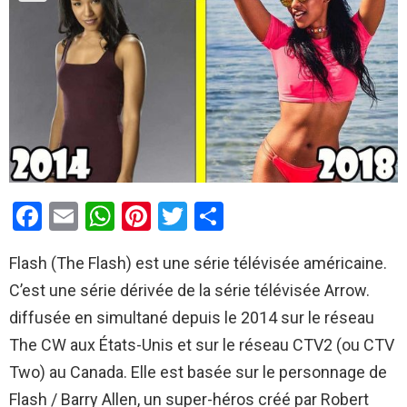
F
E
W
Pi
T
P
a
m
h
nt
wi
ar
Flash (The Flash) est une série télévisée américaine.
ce
ail
at
er
tt
ta
C’est une série dérivée de la série télévisée Arrow.
b
s
es
er
g
diffusée en simultané depuis le 2014 sur le réseau
o
A
t
er
The CW aux États-Unis et sur le réseau CTV2 (ou CTV
o
p
Two) au Canada. Elle est basée sur le personnage de
k
p
Flash / Barry Allen, un super-héros créé par Robert