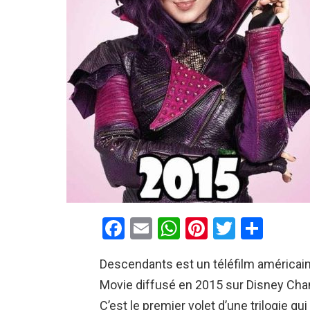
F
E
W
Pi
T
P
a
m
h
nt
wi
ar
Descendants est un téléfilm américain 
ce
ail
at
er
tt
ta
Movie diffusé en 2015 sur Disney Cha
b
s
es
er
g
C’est le premier volet d’une trilogie q