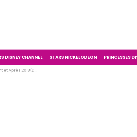
RS DISNEY CHANNEL
STARS NICKELODEON
PRINCESSES D
8(Descendants 3, 2, 1 le film)