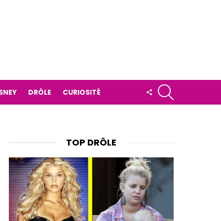
RECHERCHE
FOLLOW
ISNEY
DRÔLE
CURIOSITÉ
US
TOP DRÔLE