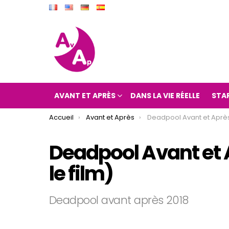
AVANT ET APRÈS
DANS LA VIE RÉELLE
STA
You are here:
Accueil
Avant et Après
Deadpool Avant et Après 2018 (De
Deadpool Avant et 
le film)
Deadpool avant après 2018