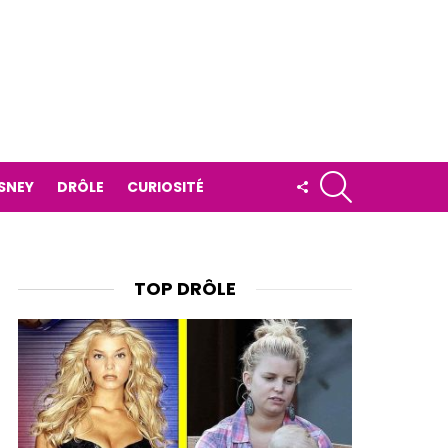
RECHERCHE
FOLLOW
ISNEY
DRÔLE
CURIOSITÉ
US
TOP DRÔLE