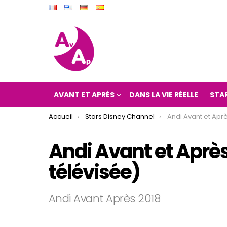
AVANT ET APRÈS
DANS LA VIE RÉELLE
STA
You are here:
Accueil
Stars Disney Channel
Andi Avant et Après 201
Andi Avant et Après
télévisée)
Andi Avant Après 2018