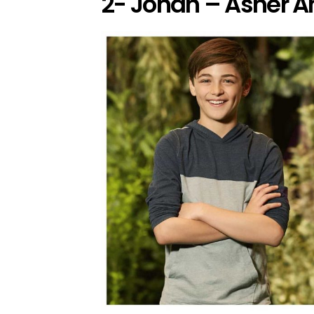
2- Jonah – Asher A