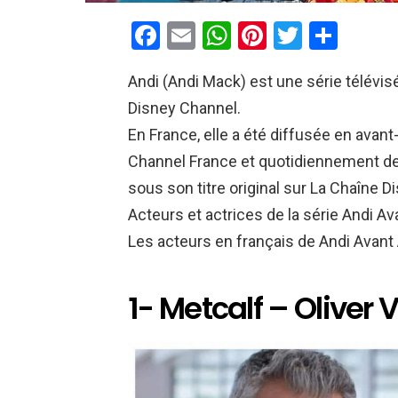
F
E
W
Pi
T
P
a
m
h
nt
wi
ar
Andi (Andi Mack) est une série télévi
ce
ail
at
er
tt
ta
Disney Channel.
b
s
es
er
g
En France, elle a été diffusée en avan
o
A
t
er
Channel France et quotidiennement de
o
p
sous son titre original sur La Chaîne D
k
p
Acteurs et actrices de la série Andi Av
Les acteurs en français de Andi Avant 
1- Metcalf – Oliver