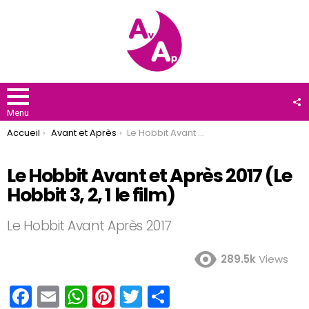
F
U
Menu
You are here:
Accueil
Avant et Après
Le Hobbit Avant et Après 2017 (Le Hobbit 3, 2, 1 le film)
Le Hobbit Avant et Après 2017 (Le
Hobbit 3, 2, 1 le film)
Le Hobbit Avant Après 2017
289.5k
Views
F
E
W
Pi
T
P