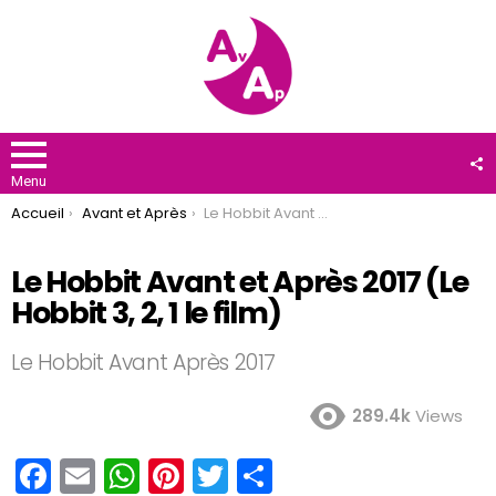
F
U
Menu
You are here:
Accueil
Avant et Après
Le Hobbit Avant et Après 2017 (Le Hobbit 3, 2, 1 le film)
Le Hobbit Avant et Après 2017 (Le
Hobbit 3, 2, 1 le film)
Le Hobbit Avant Après 2017
289.4k
Views
F
E
W
Pi
T
P