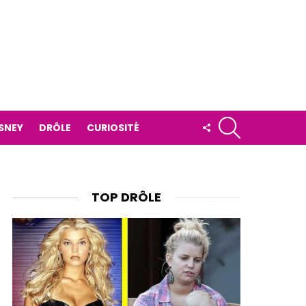
RECHERCHE
FOLLOW
ISNEY
DRÔLE
CURIOSITÉ
US
TOP DRÔLE