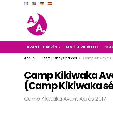
AVANT ET APRÈS
DANS LA VIE RÉELLE
STA
You are here:
Accueil
Stars Disney Channel
Camp Kikiwaka Avant et Après 2017
Camp Kikiwaka Avan
(Camp Kikiwaka sér
Camp Kikiwaka Avant Après 2017