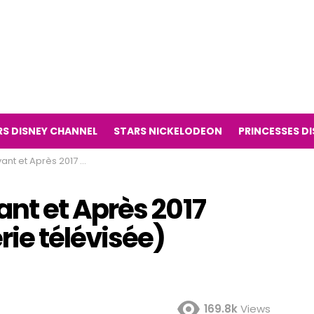
RS DISNEY CHANNEL
STARS NICKELODEON
PRINCESSES D
 (Camp Kikiwaka série télévisée)
t et Après 2017
ie télévisée)
169.8k
Views