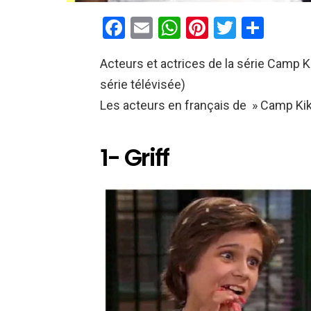
F
E
W
Pi
T
P
a
m
h
nt
wi
ar
Acteurs et actrices de la série Camp 
ce
ail
at
er
tt
ta
série télévisée)
b
s
es
er
g
Les acteurs en français de » Camp Kik
o
A
t
er
o
p
1- Griff
k
p