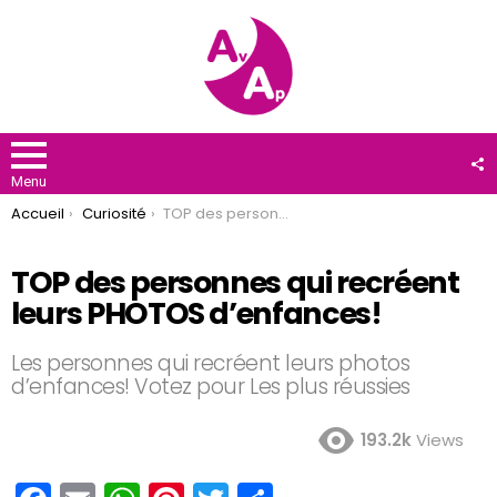
F
U
Menu
You are here:
Accueil
Curiosité
TOP des personnes qui recréent leurs PHOTOS d’enfances!
TOP des personnes qui recréent
leurs PHOTOS d’enfances!
Les personnes qui recréent leurs photos
d’enfances! Votez pour Les plus réussies
193.2k
Views