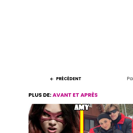
b
s
es
er
g
o
A
t
er
o
p
k
p
Pa
PRÉCÉDENT
PLUS DE:
AVANT ET APRÈS