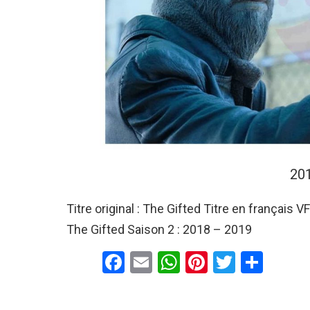
20
Titre original : The Gifted Titre en français 
The Gifted Saison 2 : 2018 – 2019
F
E
W
Pi
T
P
a
m
h
nt
wi
ar
ce
ail
at
er
tt
ta