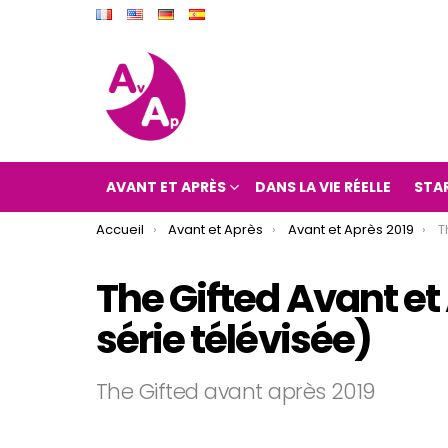
AVANT ET APRÈS
DANS LA VIE RÉELLE
STA
You are here:
Accueil
Avant et Après
Avant et Après 2019
Th
The Gifted Avant et
série télévisée)
The Gifted avant après 2019