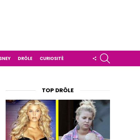
RECHERCHE
FOLLOW
ISNEY
DRÔLE
CURIOSITÉ
US
TOP DRÔLE