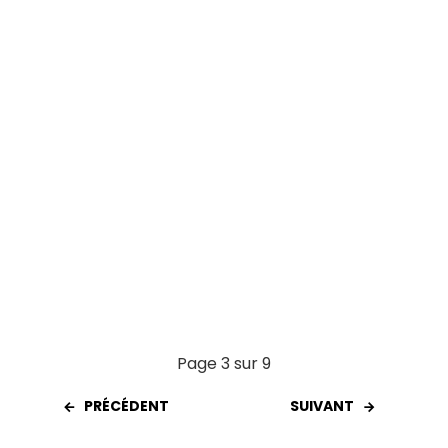
o
p
k
p
Page 3 sur 9
PRÉCÉDENT
SUIVANT