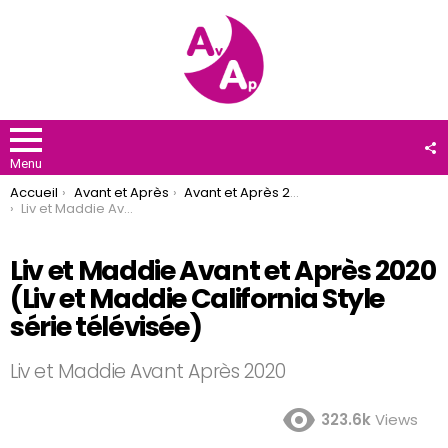
F
U
Menu
You are here:
Accueil
Avant et Après
Avant et Après 2020
Liv et Maddie Avant et Après 2020 (Liv et Maddie California Style série télévisée)
Liv et Maddie Avant et Après 2020
(Liv et Maddie California Style
série télévisée)
Liv et Maddie Avant Après 2020
323.6k
Views