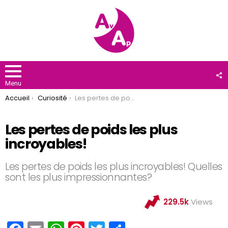
F
U
Menu
You are here:
Accueil
Curiosité
Les pertes de poids les plus incroyables!
Les pertes de poids les plus
incroyables!
Les pertes de poids les plus incroyables! Quelles
sont les plus impressionnantes?
229.5k
Views