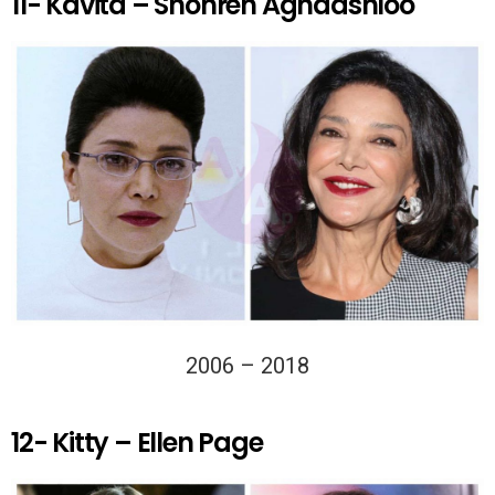
11- Kavita – Shohreh Aghdashloo
2006 – 2018
12- Kitty – Ellen Page