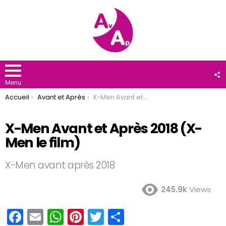
F
U
Menu
You are here:
Accueil
Avant et Après
X-Men Avant et Après 2018 (X-Men le film)
X-Men Avant et Après 2018 (X-
Men le film)
X-Men avant après 2018
245.9k
Views
F
E
W
Pi
T
P