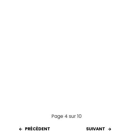
o
A
t
er
o
p
k
p
Page 4 sur 10
PRÉCÉDENT
SUIVANT