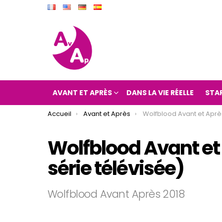
AVANT ET APRÈS
DANS LA VIE RÉELLE
STA
You are here:
Accueil
Avant et Après
Wolfblood Avant et Après 2018 (Wolfblo
Wolfblood Avant et
série télévisée)
Wolfblood Avant Après 2018