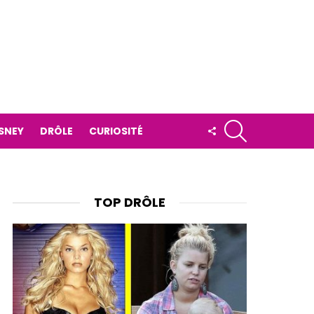
RECHERCHE
FOLLOW
ISNEY
DRÔLE
CURIOSITÉ
US
TOP DRÔLE