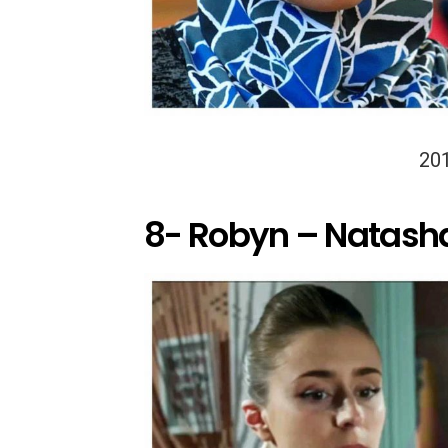
20
8- Robyn – Natash