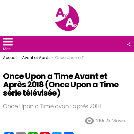
F
U
Menu
You are here:
Accueil
Avant et Après
Once Upon a Time Avant et Après 2018 (Once Upon a Time série télévisée)
Once Upon a Time Avant et
Après 2018 (Once Upon a Time
série télévisée)
Once Upon a Time avant après 2018
265.7k
Views