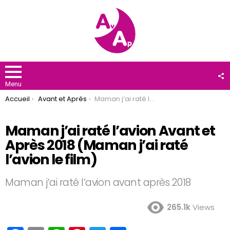
F
U
Menu
You are here:
Accueil
Avant et Après
Maman j’ai raté l’avion Avant et Après 2018 (Maman j’ai raté l’avion le film)
Maman j’ai raté l’avion Avant et
Après 2018 (Maman j’ai raté
l’avion le film)
Maman j’ai raté l’avion avant après 2018
265.1k
Views