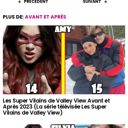
b
s
es
er
g
PRÉCÉDENT
SUIVANT
o
A
t
er
PLUS DE:
AVANT ET APRÈS
o
p
k
p
Les Super Vilains de Valley View Avant et
Après 2023 (La série télévisée Les Super
Vilains de Valley View)