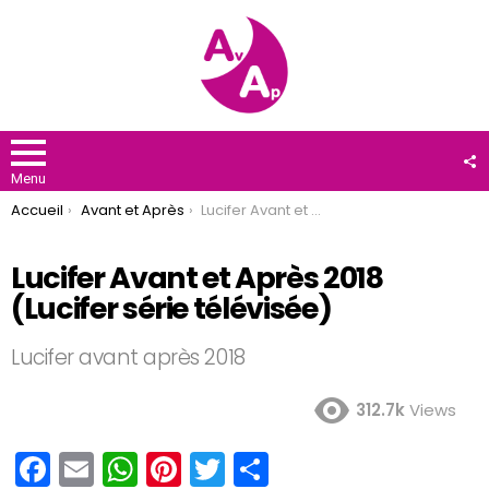
F
U
Menu
You are here:
Accueil
Avant et Après
Lucifer Avant et Après 2018 (Lucifer série télévisée)
Lucifer Avant et Après 2018
(Lucifer série télévisée)
Lucifer avant après 2018
312.7k
Views
F
E
W
Pi
T
P