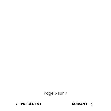
o
p
k
p
Page 5 sur 7
PRÉCÉDENT
SUIVANT