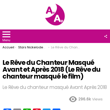
F
U
Menu
You are here:
Accueil
Stars Nickelodeon
Le Rêve du Chanteur Masqué Avant et Après 2018 (Le Rêve du chanteur masqué le film)
Le Rêve du Chanteur Masqué
Avant et Après 2018 (Le Rêve du
chanteur masqué le film)
Le Rêve du chanteur masqué Avant Après 2018
296.6k
Views