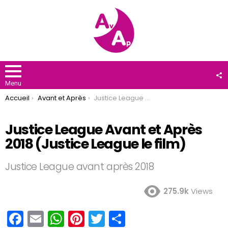
F
U
Menu
You are here:
Accueil
Avant et Après
Justice League Avant et Après 2018 (Justice League le film)
Justice League Avant et Après
2018 (Justice League le film)
Justice League avant après 2018
275.9k
Views
F
E
W
Pi
T
P