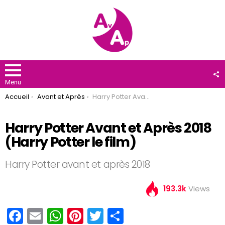
F
U
Menu
You are here:
Accueil
Avant et Après
Harry Potter Avant et Après 2018 (Harry Potter le film)
Harry Potter Avant et Après 2018
(Harry Potter le film)
Harry Potter avant et après 2018
193.3k
Views
F
E
W
Pi
T
P