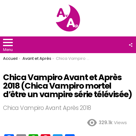
F
U
Menu
You are here:
Accueil
Avant et Après
Chica Vampiro Avant et Après 2018 (Chica Vampiro mortel d’être un vampire série télévisée)
Chica Vampiro Avant et Après
2018 (Chica Vampiro mortel
d’être un vampire série télévisée)
Chica Vampiro Avant Après 2018
329.1k
Views